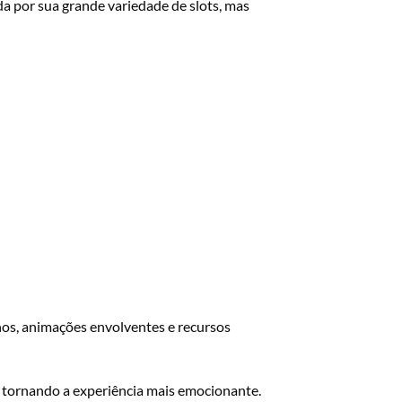
a por sua grande variedade de slots, mas
nos, animações envolventes e recursos
e tornando a experiência mais emocionante.