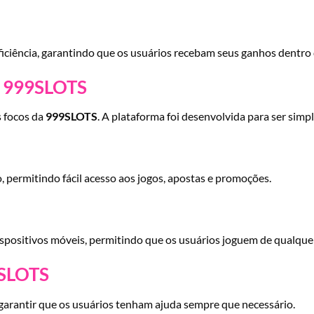
ficiência, garantindo que os usuários recebam seus ganhos dentro
a 999SLOTS
s focos da
999SLOTS
. A plataforma foi desenvolvida para ser simple
, permitindo fácil acesso aos jogos, apostas e promoções.
spositivos móveis, permitindo que os usuários joguem de qualquer
9SLOTS
 garantir que os usuários tenham ajuda sempre que necessário.