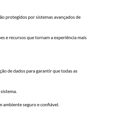
ão protegidos por sistemas avançados de
es e recursos que tornam a experiência mais
eção de dados para garantir que todas as
 sistema.
m ambiente seguro e confiável.