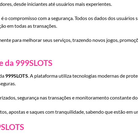
adores, desde iniciantes até usuários mais experientes.
S
é o compromisso com a segurança. Todos os dados dos usuários s
eção em todas as transações.
mente para melhorar seus serviços, trazendo novos jogos, promoçõ
de da 999SLOTS
 da
999SLOTS
. A plataforma utiliza tecnologias modernas de prot
seguras.
torizados, segurança nas transações e monitoramento constante do
itos, apostas e saques com tranquilidade, sabendo que estão em u
99SLOTS