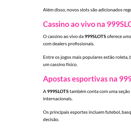
Além disso, novos slots são adicionados re
Cassino ao vivo na 999SL
O cassino ao vivo da
999SLOTS
oferece uma 
com dealers profissionais.
Entre os jogos mais populares estão roleta, 
um cassino físico.
Apostas esportivas na 9
A
999SLOTS
também conta com uma seção co
internacionais.
Os principais esportes incluem futebol, basq
decisão.