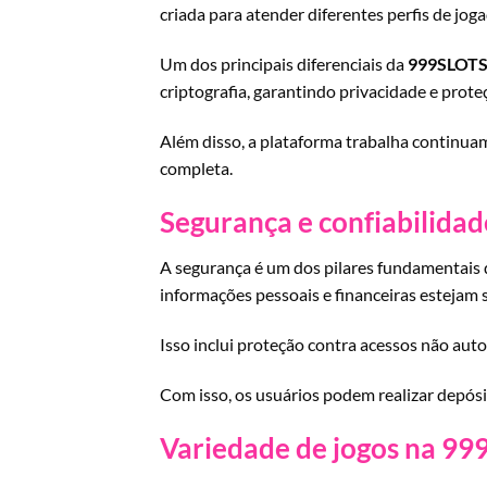
criada para atender diferentes perfis de jog
Um dos principais diferenciais da
999SLOT
criptografia, garantindo privacidade e prot
Além disso, a plataforma trabalha continua
completa.
Segurança e confiabilida
A segurança é um dos pilares fundamentais
informações pessoais e financeiras estejam 
Isso inclui proteção contra acessos não au
Com isso, os usuários podem realizar depós
Variedade de jogos na 9