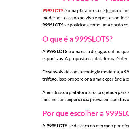
999SLOTS
é uma plataforma de jogos online
modernos, cassino ao vivo e apostas online 
999SLOTS
se posiciona como uma opção con
O que é a 999SLOTS?
A
999SLOTS
é uma casa de jogos online que
esportivas. A proposta da plataforma é ofere
Desenvolvida com tecnologia moderna, a
9
tráfego. Isso proporciona uma experiência c
Além disso, a plataforma foi projetada para 
mesmo sem experiência prévia em apostas o
Por que escolher a 999SL
A
999SLOTS
se destaca no mercado por ofer