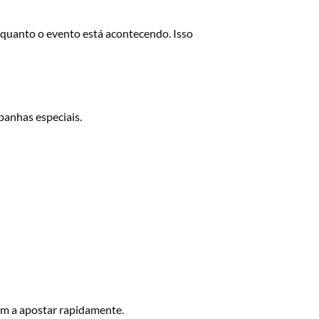
nquanto o evento está acontecendo. Isso
panhas especiais.
m a apostar rapidamente.