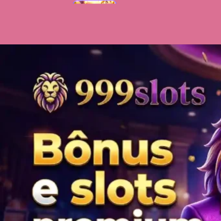
Skip
to
content