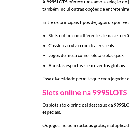
A
999SLOTS
oferece uma ampla seleção de j
também inclui outras opções de entretenim
Entre os principais tipos de jogos disponívei
Slots online com diferentes temas e mecâ
Cassino ao vivo com dealers reais
Jogos de mesa como roleta e blackjack
Apostas esportivas em eventos globais
Essa diversidade permite que cada jogador e
Slots online na 999SLOTS
Os slots são o principal destaque da
999SL
especiais.
Os jogos incluem rodadas grátis, multiplic